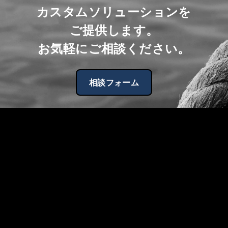
カスタムソリューションを
ご提供します。
お気軽にご相談ください。
相談フォーム
TOP
会社概要
IoTセンシング＆AI事業
デジタルメディア事業
News
投資家向け情報
FAQ
採用
プライバシーポリシー
Copyright © 2026, MOYAI Co. All Rights Reserved.