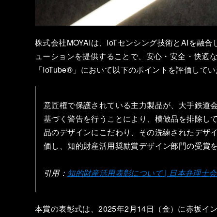
株式会社MOYAIは、IoTセンシング技術とAIを
ューションを提供することで、安心・安全・快適
「IoTube®」において以下のポイントを評価し
意匠権で保護されている主力製品が、大手鉄道
基づく警告を行うことにより、模倣品を排除し
品のデザインにこだわり、その洗練されたデザ
価し、知的財産活用奨励賞デザイン部門の受賞
引用：
知的財産活用表彰について | 日本弁理士会
本賞の表彰式は、2025年2月14日（金）に赤坂