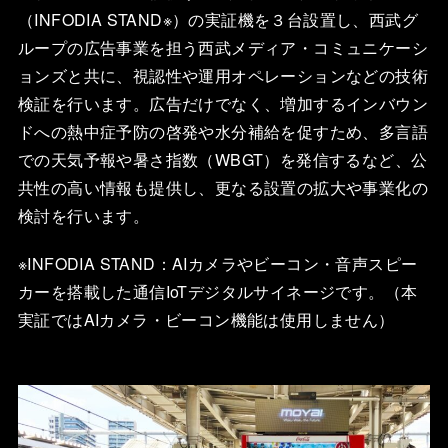
（INFODIA STAND※）の実証機を３台設置し、西武グ
ループの広告事業を担う西武メディア・コミュニケーシ
ョンズと共に、視認性や運用オペレーションなどの技術
検証を行います。広告だけでなく、増加するインバウン
ドへの熱中症予防の啓発や水分補給を促すため、多言語
での天気予報や暑さ指数（WBGT）を発信するなど、公
共性の高い情報も提供し、更なる設置の拡大や事業化の
検討を行います。
※INFODIA STAND：AIカメラやビーコン・音声スピー
カーを搭載した通信IoTデジタルサイネージです。（本
実証ではAIカメラ・ビーコン機能は使用しません）