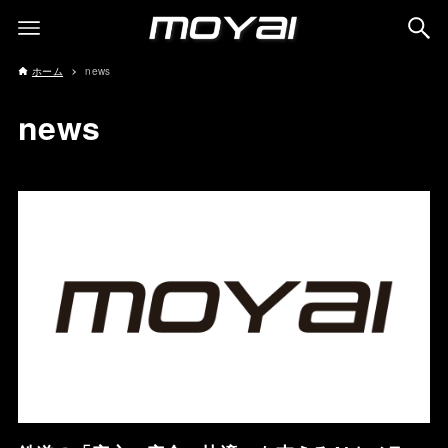
ホーム
news
news